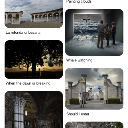
Painting clouds
La rotonda di besana
Whale watching
When the dawn is breaking
Should i enter