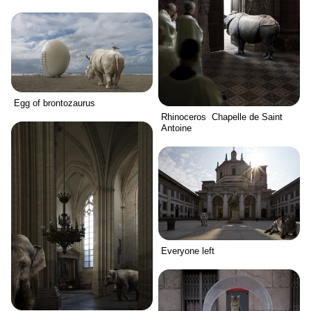
Egg of brontozaurus
Rhinoceros Chapelle de Saint
Antoine
Everyone left