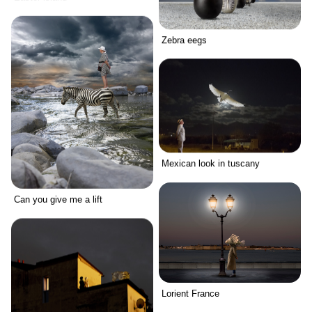
Zebra eegs
Mexican look in tuscany
Can you give me a lift
Lorient France