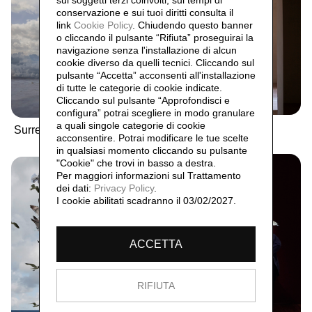
sui soggetti terzi coinvolti, sui tempi di
conservazione e sui tuoi diritti consulta il
link
Cookie Policy
.
Chiudendo questo banner
o cliccando il pulsante “Rifiuta” proseguirai la
navigazione senza l'installazione di alcun
cookie diverso da quelli tecnici. Cliccando sul
pulsante “Accetta”
acconsenti all'installazione
di tutte le categorie di cookie indicate.
Cliccando sul pulsante “Approfondisci e
configura” potrai scegliere in modo granulare
a quali singole categorie di cookie
Surrealismo,
2022
Surrealismo,
2023
acconsentire. Potrai modificare le tue scelte
in qualsiasi momento cliccando su pulsante
"Cookie" che trovi in basso a destra.
Per maggiori informazioni sul Trattamento
dei dati:
Privacy Policy
.
I cookie abilitati scadranno il 03/02/2027.
ACCETTA
RIFIUTA