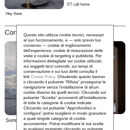
ET call home
Hey there
Correlati
Questo sito utilizza cookie tecnici, necessari
al suo funzionamento, e — solo previo tuo
consenso — cookie di miglioramento
dell'esperienza, cookie di misurazione delle
visite e cookie di targeting e pubblicità. Per
informazioni dettagliate sui cookie utilizzati,
sui soggetti terzi coinvolti, sui tempi di
conservazione e sui tuoi diritti consulta il
link
Cookie Policy
.
Chiudendo questo banner
o cliccando il pulsante “Rifiuta” proseguirai la
navigazione senza l'installazione di alcun
cookie diverso da quelli tecnici. Cliccando sul
pulsante “Accetta”
acconsenti all'installazione
di tutte le categorie di cookie indicate.
Cliccando sul pulsante “Approfondisci e
configura” potrai scegliere in modo granulare
a quali singole categorie di cookie
Surrealismo,
2022
Surrealismo,
2023
acconsentire. Potrai modificare le tue scelte
in qualsiasi momento cliccando su pulsante