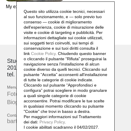
My exhibitions
Questo sito utilizza cookie tecnici, necessari
al suo funzionamento, e — solo previo tuo
consenso — cookie di miglioramento
dell'esperienza, cookie di misurazione delle
visite e cookie di targeting e pubblicità. Per
informazioni dettagliate sui cookie utilizzati,
sui soggetti terzi coinvolti, sui tempi di
conservazione e sui tuoi diritti consulta il
link
Cookie Policy
.
Chiudendo questo banner
o cliccando il pulsante “Rifiuta” proseguirai la
Studio: via Brioschi, 26
navigazione senza l'installazione di alcun
20132 Milano
cookie diverso da quelli tecnici. Cliccando sul
tel. +39 339 17 53 482
pulsante “Accetta”
acconsenti all'installazione
di tutte le categorie di cookie indicate.
Cliccando sul pulsante “Approfondisci e
Menu
configura” potrai scegliere in modo granulare
Fotografie
a quali singole categorie di cookie
acconsentire. Potrai modificare le tue scelte
Biografia
in qualsiasi momento cliccando su pulsante
"Cookie" che trovi in basso a destra.
Contatti
Per maggiori informazioni sul Trattamento
bartherreman@gmail.com
dei dati:
Privacy Policy
.
I cookie abilitati scadranno il 04/02/2027.