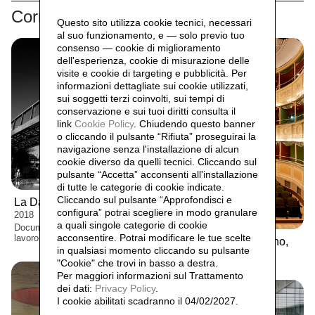
Correlati
Questo sito utilizza cookie tecnici, necessari
al suo funzionamento, e — solo previo tuo
consenso — cookie di miglioramento
dell'esperienza, cookie di misurazione delle
visite e cookie di targeting e pubblicità. Per
informazioni dettagliate sui cookie utilizzati,
sui soggetti terzi coinvolti, sui tempi di
conservazione e sui tuoi diritti consulta il
link
Cookie Policy
.
Chiudendo questo banner
o cliccando il pulsante “Rifiuta” proseguirai la
navigazione senza l'installazione di alcun
cookie diverso da quelli tecnici. Cliccando sul
pulsante “Accetta”
acconsenti all'installazione
di tutte le categorie di cookie indicate.
Cliccando sul pulsante “Approfondisci e
La Darsena di Milano,
2015 -
configura” potrai scegliere in modo granulare
2018
a quali singole categorie di cookie
Documentazione di un grande
acconsentire. Potrai modificare le tue scelte
lavoro pubblico
Teatro Gerolamo, Milano,
in qualsiasi momento cliccando su pulsante
2017
"Cookie" che trovi in basso a destra.
Per maggiori informazioni sul Trattamento
dei dati:
Privacy Policy
.
I cookie abilitati scadranno il 04/02/2027.