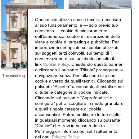
Questo sito utilizza cookie tecnici, necessari
al suo funzionamento, e — solo previo tuo
consenso — cookie di miglioramento
dell'esperienza, cookie di misurazione delle
visite e cookie di targeting e pubblicità. Per
Walking on th rope
informazioni dettagliate sui cookie utilizzati,
sui soggetti terzi coinvolti, sui tempi di
conservazione e sui tuoi diritti consulta il
link
Cookie Policy
.
Chiudendo questo banner
o cliccando il pulsante “Rifiuta” proseguirai la
navigazione senza l'installazione di alcun
The wedding
cookie diverso da quelli tecnici. Cliccando sul
pulsante “Accetta”
acconsenti all'installazione
di tutte le categorie di cookie indicate.
Cliccando sul pulsante “Approfondisci e
configura” potrai scegliere in modo granulare
a quali singole categorie di cookie
acconsentire. Potrai modificare le tue scelte
in qualsiasi momento cliccando su pulsante
Saarinen
"Cookie" che trovi in basso a destra.
Per maggiori informazioni sul Trattamento
dei dati:
Privacy Policy
.