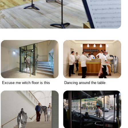
Excuse me witch floor is this
Dancing around the table