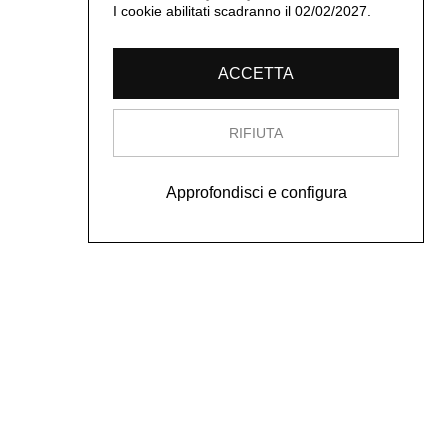
I cookie abilitati scadranno il 02/02/2027.
ACCETTA
RIFIUTA
Approfondisci e configura
Contatti
bartherreman@gmail.com