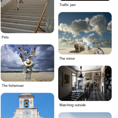
Traffic jam
Pets
The mirror
The fisherman
Watching outside