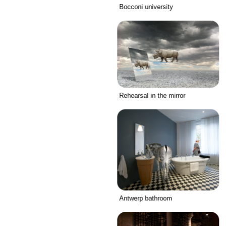
Bocconi university
Rehearsal in the mirror
Antwerp bathroom