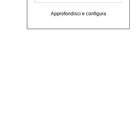
Approfondisci e configura
Contatti
bartherreman@gmail.com
Social
Instagram