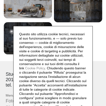
Questo sito utilizza cookie tecnici, necessari
al suo funzionamento, e — solo previo tuo
consenso — cookie di miglioramento
dell'esperienza, cookie di misurazione delle
visite e cookie di targeting e pubblicità. Per
informazioni dettagliate sui cookie utilizzati,
sui soggetti terzi coinvolti, sui tempi di
conservazione e sui tuoi diritti consulta il
link
Cookie Policy
.
Chiudendo questo banner
o cliccando il pulsante “Rifiuta” proseguirai la
Studio: via Brioschi, 26
navigazione senza l'installazione di alcun
20132 Milano
cookie diverso da quelli tecnici. Cliccando sul
tel. +39 339 17 53 482
pulsante “Accetta”
acconsenti all'installazione
di tutte le categorie di cookie indicate.
Cliccando sul pulsante “Approfondisci e
Menu
configura” potrai scegliere in modo granulare
Fotografie
a quali singole categorie di cookie