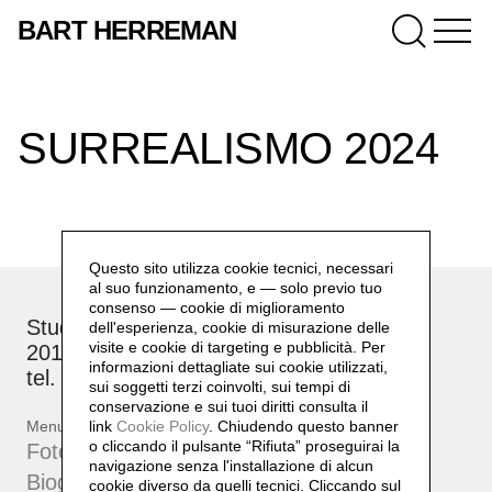
BART HERREMAN
SURREALISMO 2024
Questo sito utilizza cookie tecnici, necessari
al suo funzionamento, e — solo previo tuo
consenso — cookie di miglioramento
Studio: via Brioschi, 26
dell'esperienza, cookie di misurazione delle
visite e cookie di targeting e pubblicità. Per
20132 Milano
informazioni dettagliate sui cookie utilizzati,
tel. +39 339 17 53 482
sui soggetti terzi coinvolti, sui tempi di
conservazione e sui tuoi diritti consulta il
Menu
link
Cookie Policy
.
Chiudendo questo banner
o cliccando il pulsante “Rifiuta” proseguirai la
Fotografie
navigazione senza l'installazione di alcun
Biografia
cookie diverso da quelli tecnici. Cliccando sul