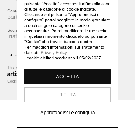
pulsante “Accetta”
acconsenti all'installazione
di tutte le categorie di cookie indicate.
Contatti
Cliccando sul pulsante “Approfondisci e
bartherreman@gmail.com
configura” potrai scegliere in modo granulare
a quali singole categorie di cookie
Social
acconsentire. Potrai modificare le tue scelte
Instagram
in qualsiasi momento cliccando su pulsante
"Cookie" che trovi in basso a destra.
Per maggiori informazioni sul Trattamento
dei dati:
Privacy Policy
.
Italiano
English
I cookie abilitati scadranno il 05/02/2027.
This website is based on
ACCETTA
Cookie configurator
Cookie policy
Privacy policy
RIFIUTA
Approfondisci e configura