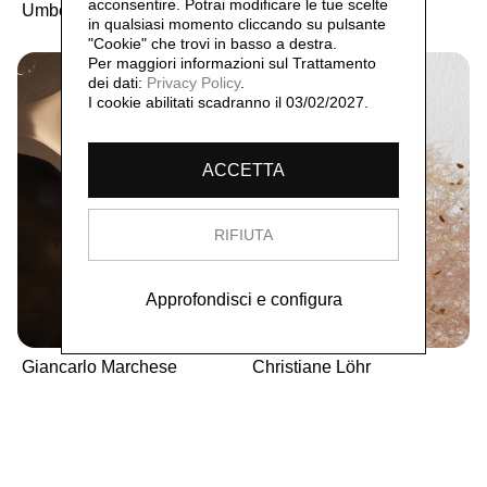
acconsentire. Potrai modificare le tue scelte
Umberto Cavenago
Eduard Habicher
in qualsiasi momento cliccando su pulsante
"Cookie" che trovi in basso a destra.
Per maggiori informazioni sul Trattamento
dei dati:
Privacy Policy
.
I cookie abilitati scadranno il 03/02/2027.
ACCETTA
RIFIUTA
Approfondisci e configura
Giancarlo Marchese
Christiane Löhr