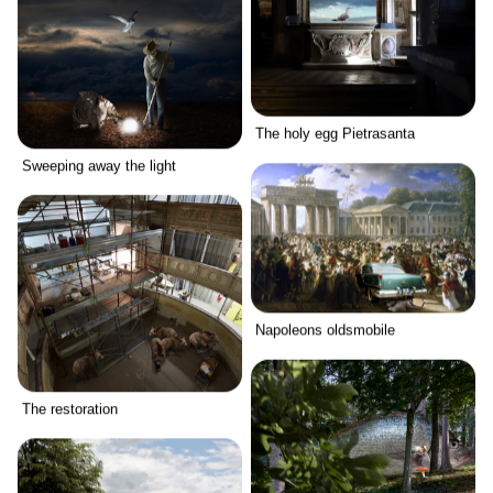
The holy egg Pietrasanta
Sweeping away the light
Napoleons oldsmobile
The restoration