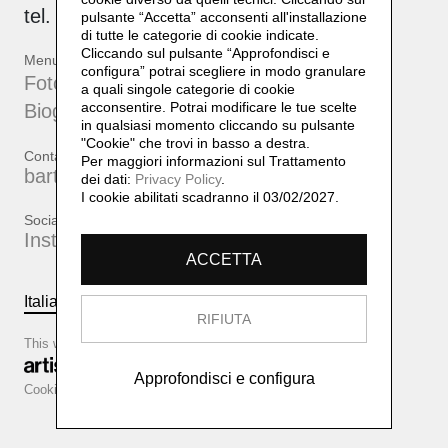
tel. +39 339 17 53 482
pulsante “Accetta”
acconsenti all'installazione
di tutte le categorie di cookie indicate.
Cliccando sul pulsante “Approfondisci e
Menu
configura” potrai scegliere in modo granulare
Fotografie
a quali singole categorie di cookie
acconsentire. Potrai modificare le tue scelte
Biografia
in qualsiasi momento cliccando su pulsante
"Cookie" che trovi in basso a destra.
Contatti
Per maggiori informazioni sul Trattamento
bartherreman@gmail.com
dei dati:
Privacy Policy
.
I cookie abilitati scadranno il 03/02/2027.
Social
Instagram
ACCETTA
Italiano
English
RIFIUTA
This website is based on
Approfondisci e configura
Cookie configurator
Cookie policy
Privacy policy