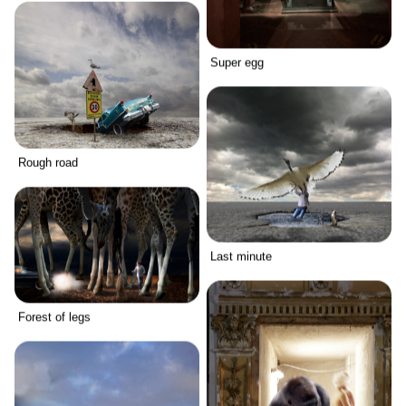
Super egg
Rough road
Last minute
Forest of legs