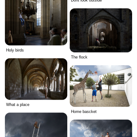
Dont look outside
Holy birds
The flock
What a place
Home bascket