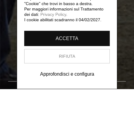
"Cookie" che trovi in basso a destra.
Per maggiori informazioni sul Trattamento
dei dati:
Privacy Policy
.
I cookie abilitati scadranno il 04/02/2027.
ACCETTA
RIFIUTA
Approfondisci e configura
[30]
Fotografie
Tutto
Surrealismo
Arte
Architettura
Inte