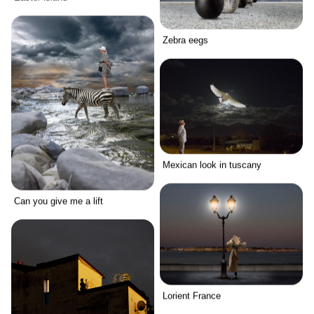
Zebra eegs
Mexican look in tuscany
Can you give me a lift
Lorient France