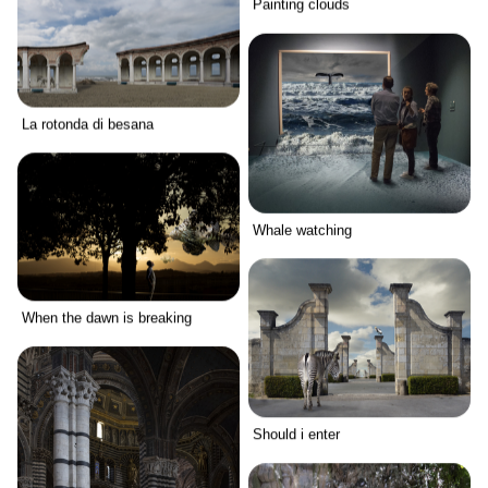
Painting clouds
La rotonda di besana
Whale watching
When the dawn is breaking
Should i enter