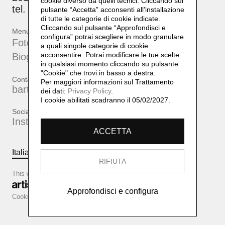
cookie diverso da quelli tecnici. Cliccando sul
tel. +39 339 17 53 482
pulsante “Accetta”
acconsenti all'installazione
di tutte le categorie di cookie indicate.
Cliccando sul pulsante “Approfondisci e
Menu
configura” potrai scegliere in modo granulare
Fotografie
a quali singole categorie di cookie
acconsentire. Potrai modificare le tue scelte
Biografia
in qualsiasi momento cliccando su pulsante
"Cookie" che trovi in basso a destra.
Contatti
Per maggiori informazioni sul Trattamento
bartherreman@gmail.com
dei dati:
Privacy Policy
.
I cookie abilitati scadranno il 05/02/2027.
Social
Instagram
ACCETTA
Italiano
English
RIFIUTA
This website is based on
Approfondisci e configura
Cookie configurator
Cookie policy
Privacy policy